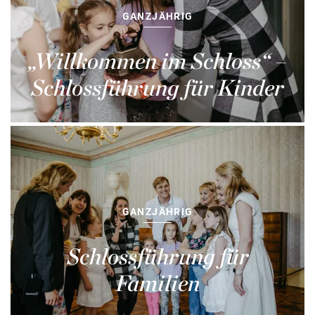
GANZJÄHRIG
„Willkommen im Schloss“ –
Schlossführung für Kinder
GANZJÄHRIG
Schlossführung für
Familien