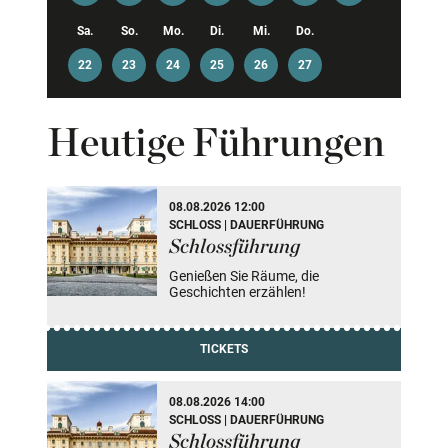
Sa.
So.
Mo.
Di.
Mi.
Do.
22
23
24
25
26
27
Heutige Führungen
3 Veranstaltung(en) gefunden
08.08.2026 12:00
SCHLOSS | DAUERFÜHRUNG
Schlossführung
Genießen Sie Räume, die
Geschichten erzählen!
TICKETS
08.08.2026 14:00
SCHLOSS | DAUERFÜHRUNG
Schlossführung