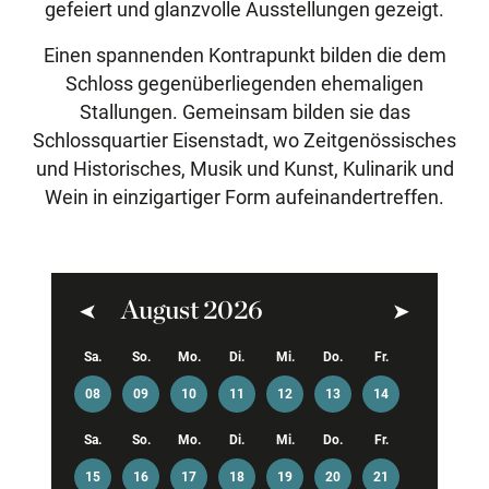
gefeiert und glanzvolle Ausstellungen gezeigt.
Einen spannenden Kontrapunkt bilden die dem
Schloss gegenüberliegenden ehemaligen
Stallungen. Gemeinsam bilden sie das
Schlossquartier Eisenstadt, wo Zeitgenössisches
und Historisches, Musik und Kunst, Kulinarik und
Wein in einzigartiger Form aufeinandertreffen.
August 2026
Zurück
Weiter
Sa.
So.
Mo.
Di.
Mi.
Do.
Fr.
08
09
10
11
12
13
14
Sa.
So.
Mo.
Di.
Mi.
Do.
Fr.
15
16
17
18
19
20
21