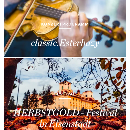
KONZERTPROGRAMM
classic.Esterhazy
FESTIVAL
HERBSTGOLD - Festival
in Eisenstadt