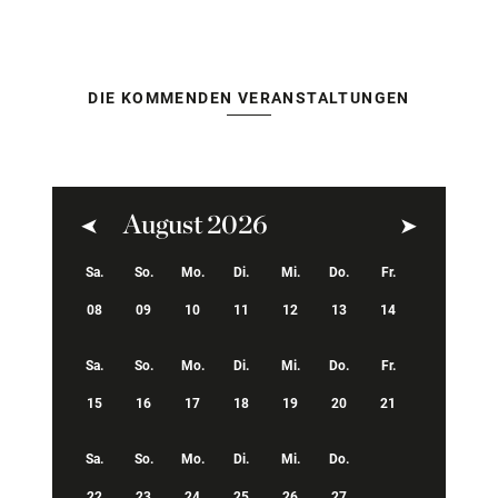
DIE KOMMENDEN VERANSTALTUNGEN
August 2026
Zurück
Weiter
Sa.
So.
Mo.
Di.
Mi.
Do.
Fr.
08
09
10
11
12
13
14
Sa.
So.
Mo.
Di.
Mi.
Do.
Fr.
15
16
17
18
19
20
21
Sa.
So.
Mo.
Di.
Mi.
Do.
22
23
24
25
26
27