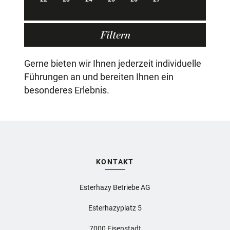
Filtern
0 Veranstaltung(en) gefunden
Gerne bieten wir Ihnen jederzeit individuelle
Führungen an und bereiten Ihnen ein
besonderes Erlebnis.
KONTAKT
Esterhazy Betriebe AG
Esterhazyplatz 5
7000 Eisenstadt