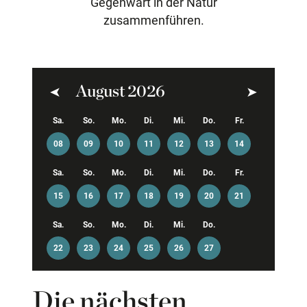
Gegenwart in der Natur
zusammenführen.
August 2026
Zurück
Weiter
Sa.
So.
Mo.
Di.
Mi.
Do.
Fr.
08
09
10
11
12
13
14
Sa.
So.
Mo.
Di.
Mi.
Do.
Fr.
15
16
17
18
19
20
21
Sa.
So.
Mo.
Di.
Mi.
Do.
22
23
24
25
26
27
Die nächsten