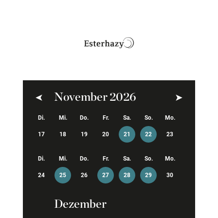
November 2026
Zurück
Weiter
Di.
Mi.
Do.
Fr.
Sa.
So.
Mo.
17
18
19
20
21
22
23
Di.
Mi.
Do.
Fr.
Sa.
So.
Mo.
24
25
26
27
28
29
30
Dezember