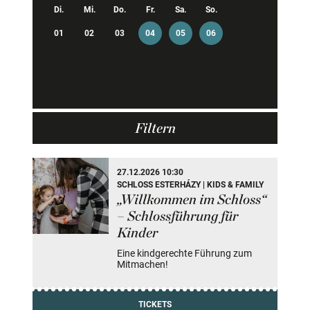
Di.
Mi.
Do.
Fr.
Sa.
So.
01
02
03
04
05
06
Filtern
2 Veranstaltung(en) gefunden
27.12.2026 10:30
SCHLOSS ESTERHÁZY | KIDS & FAMILY
„Willkommen im Schloss“
– Schlossführung für
Kinder
Eine kindgerechte Führung zum
Mitmachen!
TICKETS