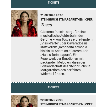
TICKETS
21.08.2026 20:00
STEINBRUCH ST.MARGARETHEN | OPER
Tosca
Giacomo Puccini sorgt für eine
musikalische Achterbahn der
Gefühle – von Toscas ergreifendem
„Vissi d’arte“ über Cavaradossis
kraftvollem „Recondita armonia“
bis hin zu Scarpias düsteren Arie
„Ha più forte sapore“. Ein
Feuerwerk der Emotionen mit
packenden Melodien, die in der
Felslandschaft des Steinbruchs St.
Margarethen den perfekten
Widerhall finden.
TICKETS
22.08.2026 20:00
STEINBRUCH ST.MARGARETHEN | OPER