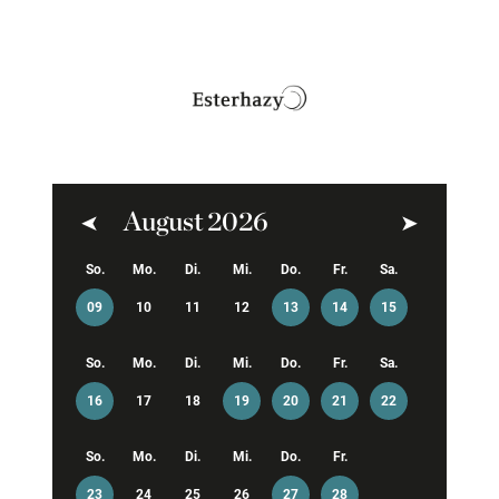
August 2026
Zurück
Weiter
So.
Mo.
Di.
Mi.
Do.
Fr.
Sa.
09
10
11
12
13
14
15
So.
Mo.
Di.
Mi.
Do.
Fr.
Sa.
16
17
18
19
20
21
22
So.
Mo.
Di.
Mi.
Do.
Fr.
23
24
25
26
27
28