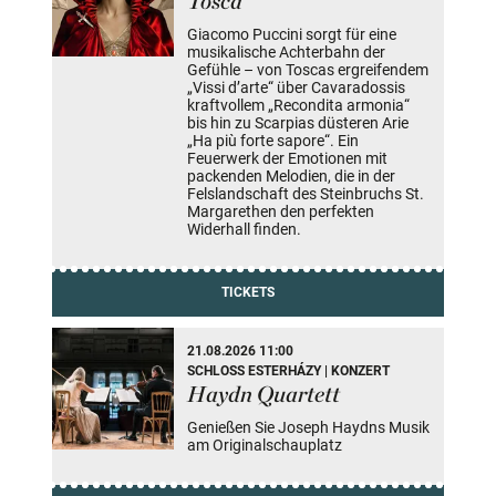
Tosca
Giacomo Puccini sorgt für eine
musikalische Achterbahn der
Gefühle – von Toscas ergreifendem
„Vissi d’arte“ über Cavaradossis
kraftvollem „Recondita armonia“
bis hin zu Scarpias düsteren Arie
„Ha più forte sapore“. Ein
Feuerwerk der Emotionen mit
packenden Melodien, die in der
Felslandschaft des Steinbruchs St.
Margarethen den perfekten
Widerhall finden.
TICKETS
21.08.2026 11:00
SCHLOSS ESTERHÁZY | KONZERT
Haydn Quartett
Genießen Sie Joseph Haydns Musik
am Originalschauplatz