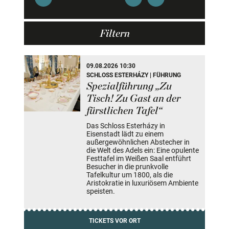
Filtern
39 Veranstaltung(en) gefunden
09.08.2026 10:30
SCHLOSS ESTERHÁZY | FÜHRUNG
Spezialführung „Zu
Tisch! Zu Gast an der
fürstlichen Tafel“
Das Schloss Esterházy in
Eisenstadt lädt zu einem
außergewöhnlichen Abstecher in
die Welt des Adels ein: Eine opulente
Festtafel im Weißen Saal entführt
Besucher in die prunkvolle
Tafelkultur um 1800, als die
Aristokratie in luxuriösem Ambiente
speisten.
TICKETS VOR ORT