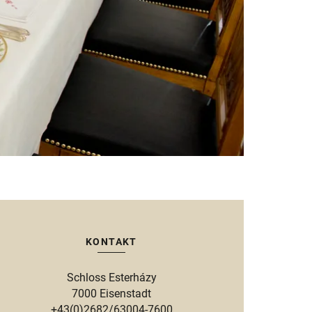
KONTAKT
Schloss Esterházy
7000 Eisenstadt
+43(0)2682/63004-7600