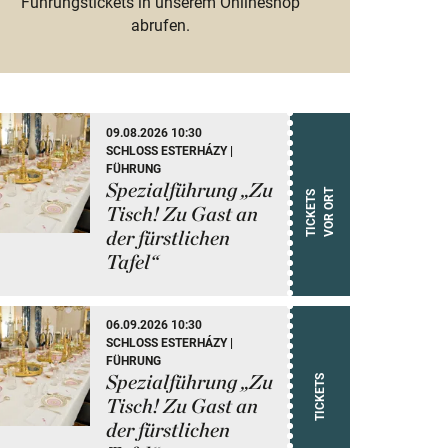
Führungstickets in unserem Onlineshop
abrufen.
09.08.2026 10:30
SCHLOSS ESTERHÁZY |
FÜHRUNG
Spezialführung „Zu
T
T
I
C
K
E
T
S
V
O
R
O
R
Tisch! Zu Gast an
der fürstlichen
Tafel“
06.09.2026 10:30
SCHLOSS ESTERHÁZY |
FÜHRUNG
Spezialführung „Zu
TICKETS
Tisch! Zu Gast an
der fürstlichen