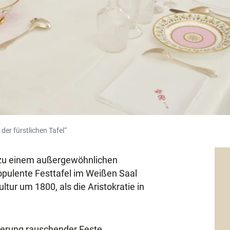
der fürstlichen Tafel“
t zu einem außergewöhnlichen
 opulente Festtafel im Weißen Saal
ltur um 1800, als die Aristokratie in
ierung rauschender Feste,